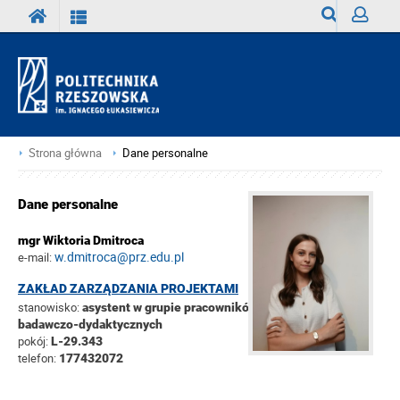
Wyszukiwark
Zaloguj
Strona główna
Dane personalne
Dane personalne
mgr Wiktoria Dmitroca
w.dmitroca@prz.edu.pl
e-mail:
ZAKŁAD ZARZĄDZANIA PROJEKTAMI
stanowisko:
asystent w grupie pracowników
badawczo-dydaktycznych
pokój:
L-29.343
telefon:
177432072