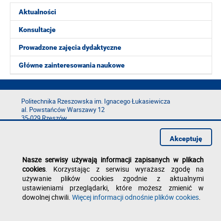
Aktualności
Konsultacje
Prowadzone zajęcia dydaktyczne
Główne zainteresowania naukowe
Politechnika Rzeszowska im. Ignacego Łukasiewicza
al. Powstańców Warszawy 12
35-029 Rzeszów
tel.: +48 17 865 11 00
Akceptuję
fax: +48 17 854 12 60
e-mail:
kancelaria@prz.edu.pl
Nasze serwisy używają informacji zapisanych w plikach
Deklaracja dostępności
cookies
. Korzystając z serwisu wyrażasz zgodę na
Polityka prywatności
używanie plików cookies zgodnie z aktualnymi
Zgłoś błąd na stronie
ustawieniami przeglądarki, które możesz zmienić w
dowolnej chwili.
Więcej informacji odnośnie plików cookies
.